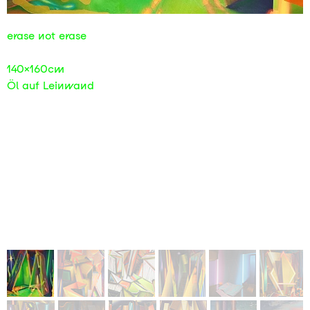
2017
2017
erase not erase
2016
2016
140x160cm
Öl auf Leinwand
2015
2015